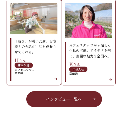
「好き」が導いた道。お客
カフェスタッフから始まっ
様との会話が、私を成長さ
た私の挑戦。アイデアを形
せてくれる。
に、農園の魅力を全国へ。
H
さん
K
さん
新卒入社
中途入社
カフェスタッフ
販売職
営業職
インタビュー一覧へ