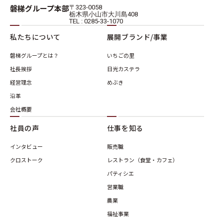
磐梯グループ本部
〒323-0058
栃木県小山市大川島408
TEL : 0285-33-1070
私たちについて
展開ブランド/事業
磐梯グループとは？
いちごの里
社長挨拶
日光カステラ
経営理念
めぶき
沿革
会社概要
社員の声
仕事を知る
インタビュー
販売職
クロストーク
レストラン（食堂・カフェ）
パティシエ
営業職
農業
福祉事業