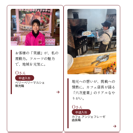
お客様の「笑顔」が、私の
原動力。フルーツの魅力
で、地域を元気に。
O
さん
中途入社
地元への想いが、挑戦への
ベリーベリーマルシェ
販売職
情熱に。カフェ店長が語る
「六次産業」のリアルなや
りがい。
O
さん
中途入社
カフェ.アンジェフレーゼ
店長職