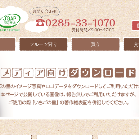
フルーツ狩り
買う
交